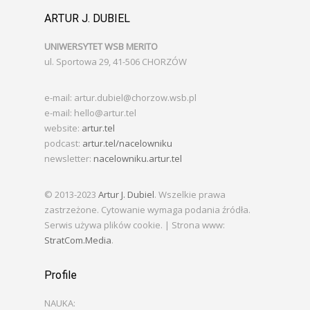
ARTUR J. DUBIEL
UNIWERSYTET WSB MERITO
ul. Sportowa 29, 41-506 CHORZÓW
e-mail: artur.dubiel@chorzow.wsb.pl
e-mail: hello@artur.tel
website:
artur.tel
podcast:
artur.tel/nacelowniku
newsletter:
nacelowniku.artur.tel
© 2013-2023
Artur J. Dubiel
. Wszelkie prawa
zastrzeżone. Cytowanie wymaga podania źródła.
Serwis używa plików cookie. | Strona www:
StratCom.Media
.
Profile
NAUKA: