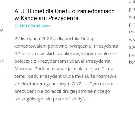
au
pr
A. J. Dubiel dla Onetu o zaniedbaniach
wą
w Kancelarii Prezydenta
pr
22 LISTOPADA 2022
BW
ro
22 listopada 2022 r. dla portalu Onet.pl
ws
komentowałem ponowne „wkręcenie” Prezydenta
sp
RP przez rosyjskich prankerów, którym udało się
po
ch
połączyć z Prezydentem i udawali Prezydenta
ko
Macrona. Podobna sytuacja miała miejsce 2 lata
i
temu, kiedy Prezydent Duda myślał, że rozmawia
z sekretarzem generalnym ONZ. — Tym razem
prezydent nie zdradził drugiej stronie niczego
szczególnego, ale przecież kiedyś …