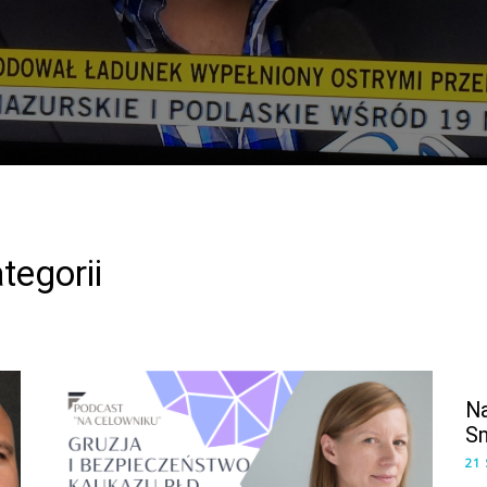
tegorii
Na
Sm
21