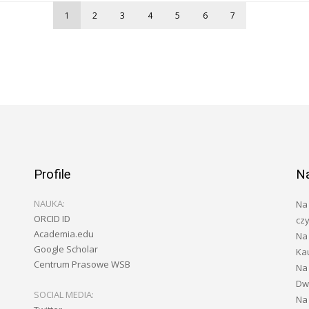
1
2
3
4
5
6
7
Profile
N
NAUKA:
Na 
ORCID ID
czy
Academia.edu
Na 
Google Scholar
Ka
Centrum Prasowe WSB
Na
Dwa
SOCIAL MEDIA:
Na