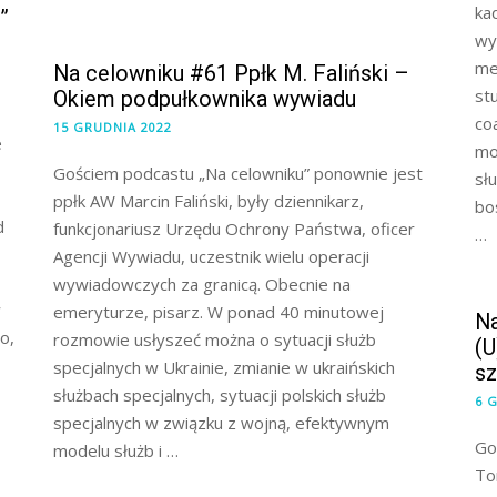
ka
”
wy
me
Na celowniku #61 Ppłk M. Faliński –
st
Okiem podpułkownika wywiadu
co
15 GRUDNIA 2022
e
mo
Gościem podcastu „Na celowniku” ponownie jest
sł
,
ppłk AW Marcin Faliński, były dziennikarz,
bo
d
funkcjonariusz Urzędu Ochrony Państwa, oficer
…
Agencji Wywiadu, uczestnik wielu operacji
wywiadowczych za granicą. Obecnie na
w
emeryturze, pisarz. W ponad 40 minutowej
Na
o,
rozmowie usłyszeć można o sytuacji służb
(U
specjalnych w Ukrainie, zmianie w ukraińskich
s
służbach specjalnych, sytuacji polskich służb
6 
specjalnych w związku z wojną, efektywnym
Go
modelu służb i …
To