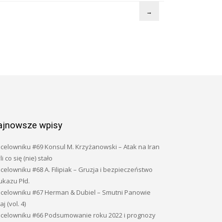
→
ajnowsze wpisy
celowniku #69 Konsul M. Krzyżanowski – Atak na Iran
li co się (nie) stało
celowniku #68 A. Filipiak – Gruzja i bezpieczeństwo
ukazu Płd.
 celowniku #67 Herman & Dubiel – Smutni Panowie
j (vol. 4)
 celowniku #66 Podsumowanie roku 2022 i prognozy