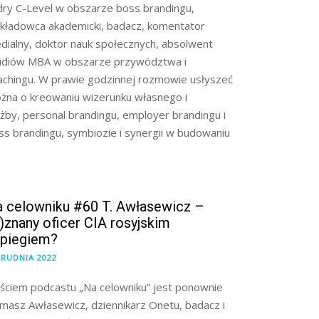
dry C-Level w obszarze boss brandingu,
kładowca akademicki, badacz, komentator
dialny, doktor nauk społecznych, absolwent
udiów MBA w obszarze przywództwa i
achingu. W prawie godzinnej rozmowie usłyszeć
żna o kreowaniu wizerunku własnego i
użby, personal brandingu, employer brandingu i
ss brandingu, symbiozie i synergii w budowaniu
 celowniku #60 T. Awłasewicz –
)znany oficer CIA rosyjskim
zpiegiem?
GRUDNIA 2022
ściem podcastu „Na celowniku” jest ponownie
masz Awłasewicz, dziennikarz Onetu, badacz i