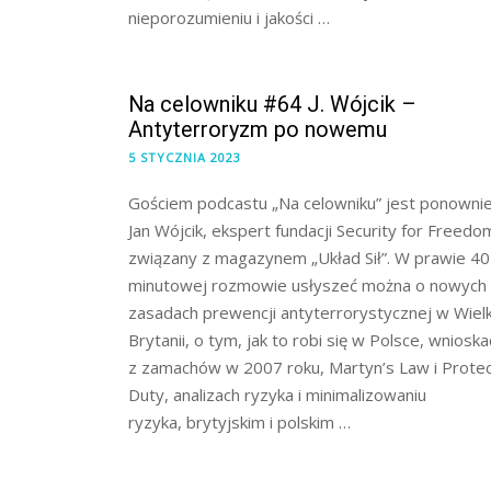
nieporozumieniu i jakości …
Na celowniku #64 J. Wójcik –
Antyterroryzm po nowemu
5 STYCZNIA 2023
Gościem podcastu „Na celowniku” jest ponowni
Jan Wójcik, ekspert fundacji Security for Freedo
związany z magazynem „Układ Sił”. W prawie 40
minutowej rozmowie usłyszeć można o nowych
zasadach prewencji antyterrorystycznej w Wielk
Brytanii, o tym, jak to robi się w Polsce, wnioska
z zamachów w 2007 roku, Martyn’s Law i Prote
Duty, analizach ryzyka i minimalizowaniu
ryzyka, brytyjskim i polskim …