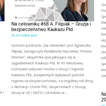
Go
Pi
Sp
Ba
Na celowniku #68 A. Filipiak – Gruzja i
mi
bezpieczeństwo Kaukazu Płd.
ko
24 STYCZNIA 2023
wy
Gościem podcastu „Na celowniku” jest Agnieszka
ko
Filipiak, Zastępczyni Redaktorki Naczelnej “Forbes
te
Women”, ekspertka specjalizująca się w
in
zagadnieniach Kaukazu Płd. W 45 minutowej
sp
rozmowie usłyszeć można o Gruzji i regionie
in
Kaukazu Płd., wzajemnych wpływach państw
oś
regionu na bezpieczeństwo, szczególnej roli Rosji,
o Abchazji i Osetii Płd., skojarzeniach z Gruzją,
e i
Gruzji w UE i NATO, roli kobiet w …
N
20
14