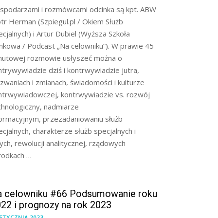
spodarzami i rozmówcami odcinka są kpt. ABW
otr Herman (Szpiegul.pl / Okiem Służb
ecjalnych) i Artur Dubiel (Wyższa Szkoła
nkowa / Podcast „Na celowniku”). W prawie 45
nutowej rozmowie usłyszeć można o
ntrywywiadzie dziś i kontrwywiadzie jutra,
zwaniach i zmianach, świadomości i kulturze
ntrwywiadowczej, kontrwywiadzie vs. rozwój
chnologiczny, nadmiarze
formacyjnym, przezadaniowaniu służb
ecjalnych, charakterze służb specjalnych i
nych, rewolucji analitycznej, rządowych
rodkach …
a celowniku #66 Podsumowanie roku
22 i prognozy na rok 2023
 STYCZNIA 2023