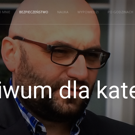
O MNIE
BEZPIECZEŃSTWO
NAUKA
WYPOWIEDZI
PO GODZINACH
iwum dla kate