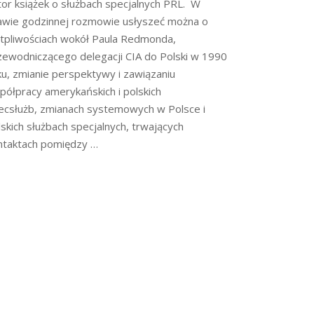
tor książek o służbach specjalnych PRL. W
awie godzinnej rozmowie usłyszeć można o
tpliwościach wokół Paula Redmonda,
zewodniczącego delegacji CIA do Polski w 1990
ku, zmianie perspektywy i zawiązaniu
półpracy amerykańskich i polskich
ecsłużb, zmianach systemowych w Polsce i
lskich służbach specjalnych, trwających
ntaktach pomiędzy …