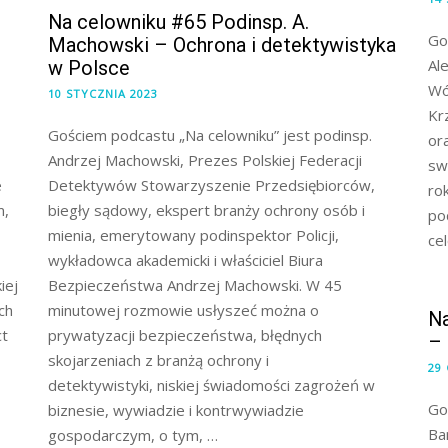
Na celowniku #65 Podinsp. A.
Go
Machowski – Ochrona i detektywistyka
Al
w Polsce
Wój
10 STYCZNIA 2023
Kr
Gościem podcastu „Na celowniku” jest podinsp.
or
Andrzej Machowski, Prezes Polskiej Federacji
sw
e
Detektywów Stowarzyszenie Przedsiębiorców,
ro
m,
biegły sądowy, ekspert branży ochrony osób i
po
mienia, emerytowany podinspektor Policji,
ce
wykładowca akademicki i właściciel Biura
iej
Bezpieczeństwa Andrzej Machowski. W 45
ch
minutowej rozmowie usłyszeć można o
Na
ct
prywatyzacji bezpieczeństwa, błędnych
– 
skojarzeniach z branżą ochrony i
29
detektywistyki, niskiej świadomości zagrożeń w
Go
biznesie, wywiadzie i kontrwywiadzie
Ba
gospodarczym, o tym, …