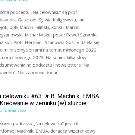
śćmi podcastu „Na celowniku” są prof.
eksandra Gasztold, Sylwia Kuligowska, Jan
cik, ppłk Marcin Faliński, konsul Marcin
zyżanowski, Michał Miśko, poseł Paweł Szramka
az kpt. Piotr Herman. Szanowni Goście dzielą się
oimi przemyśleniami na temat minionego 2022
ku oraz nowego 2023. Na koniec kilka słów
dsumowania nt. podcastu i newslettera “Na
lowniku”. Nie zapomnij dodać …
 celowniku #63 Dr B. Machnik, EMBA
Kreowanie wizerunku (w) służbie
 GRUDNIA 2022
ściem podcastu „Na celowniku” jest dr
rtłomiej Machnik, EMBA, doradca wizerunkowy