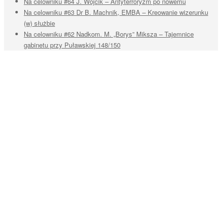
Na celowniku #64 J. Wójcik – Antyterroryzm po nowemu
Na celowniku #63 Dr B. Machnik, EMBA – Kreowanie wizerunku
(w) służbie
Na celowniku #62 Nadkom. M. „Borys” Miksza – Tajemnice
gabinetu przy Puławskiej 148/150