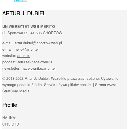
ARTUR J. DUBIEL
UNIWERSYTET WSB MERITO
ul. Sportowa 29, 41-506 CHORZÓW
e-mail: artur.dubiel@chorzow.wsb.pl
e-mail: hello@artur.tel
website:
artur.tel
podcast:
artur.tel/nacelowniku
newsletter:
nacelowniku.artur.tel
© 2013-2023
Artur J. Dubiel
. Wszelkie prawa zastrzeżone. Cytowanie
wymaga podania źródła. Serwis używa plików cookie. | Strona www:
StratCom.Media
.
Profile
NAUKA:
ORCID ID