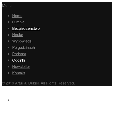
Menu
Home
O mnie
Bezpieczeństwo
Nauka
Wypowiedzi
Po godzinach
Podcast
Odcinki
Newsletter
Kontakt
© 2019 Artur J. Dubiel. All Rights Reserved.