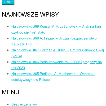
NAJNOWSZE WPISY
Na celowniku #69 Konsul M. Krzyżanowski – Atak na Iran
czyli co się (nie) stało
Na celowniku #68 A. Filipiak – Gruzja i bezpieczeństwo
Kaukazu Płd.
Na celowniku #67 Herman & Dubiel – Smutni Panowie Dwaj
(vol. 4)
Na celowniku #66 Podsumowanie roku 2022 i prognozy na
rok 2023
Na celowniku #65 Podinsp. A. Machowski – Ochrona i
detektywistyka w Polsce
MENU
Bezpieczeństwo