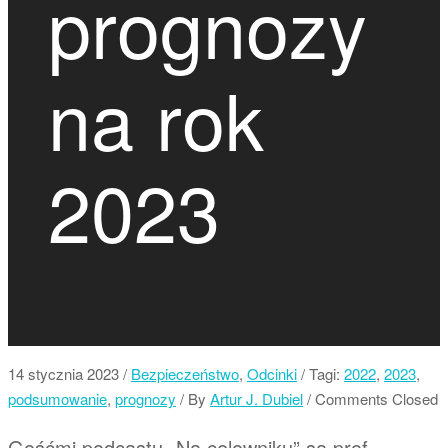
prognozy
na rok
2023
14 stycznia 2023
/
Bezpieczeństwo
,
Odcinki
/ Tagi:
2022
,
2023
,
podsumowanie
,
prognozy
/
By
Artur J. Dubiel
/ Comments Closed
Gośćmi podcastu „Na celowniku” są prof.