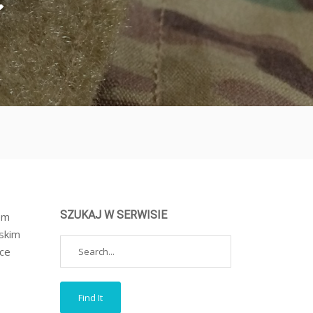
D
SZUKAJ W SERWISIE
łem
skim
ące