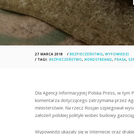
27 MARCA 2018
/
BEZPIECZEŃSTWO
,
WYPOWIEDZI
/ TAGI:
BEZPIECZEŃSTWO
,
NORDSTREAM2
,
PRASA
,
SZ
Dla Agencji Informacyjnej Polska Press, w tym P
komentarza dotyczącego zatrzymania przez Ag
ministerstwie. Na rzecz Rosjan szpiegował wyso
założeń polskiej polityki wobec budowy gazocią
Wypowiedzi ukazały się w Internecie oraz druki