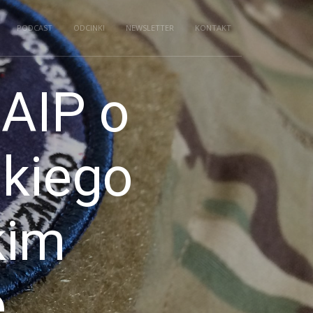
PODCAST
ODCINKI
NEWSLETTER
KONTAKT
 AIP o
skiego
kim
e