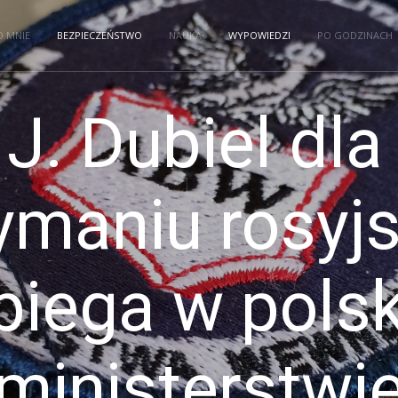
O MNIE
BEZPIECZEŃSTWO
NAUKA
WYPOWIEDZI
PO GODZINACH
 J. Dubiel dla
ymaniu rosyj
piega w pols
ministerstwi