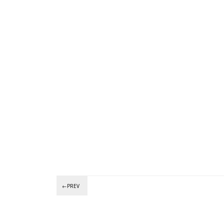
←PREV