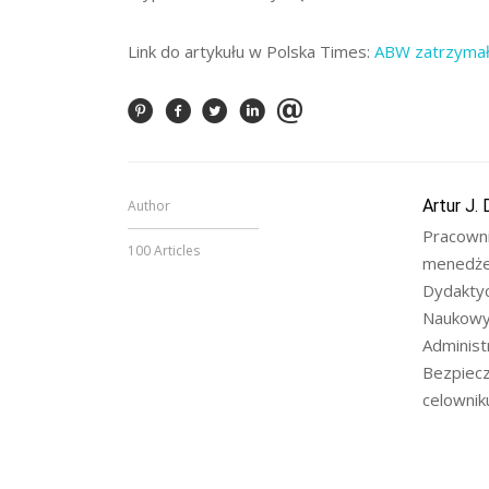
Link do artykułu w Polska Times:
ABW zatrzymała
Artur J. 
Author
Pracowni
100 Articles
menedżer
Dydakty
Naukowy
Administ
Bezpiecz
celownik