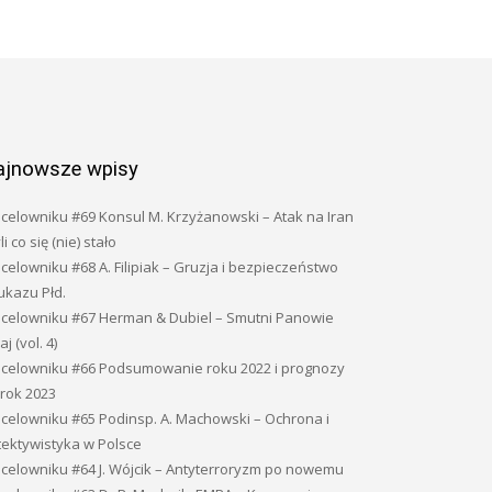
ajnowsze wpisy
celowniku #69 Konsul M. Krzyżanowski – Atak na Iran
li co się (nie) stało
celowniku #68 A. Filipiak – Gruzja i bezpieczeństwo
ukazu Płd.
 celowniku #67 Herman & Dubiel – Smutni Panowie
j (vol. 4)
 celowniku #66 Podsumowanie roku 2022 i prognozy
 rok 2023
 celowniku #65 Podinsp. A. Machowski – Ochrona i
tektywistyka w Polsce
 celowniku #64 J. Wójcik – Antyterroryzm po nowemu