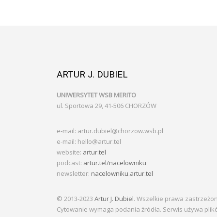
ARTUR J. DUBIEL
UNIWERSYTET WSB MERITO
ul. Sportowa 29, 41-506 CHORZÓW
e-mail: artur.dubiel@chorzow.wsb.pl
e-mail: hello@artur.tel
website:
artur.tel
podcast:
artur.tel/nacelowniku
newsletter:
nacelowniku.artur.tel
© 2013-2023
Artur J. Dubiel
. Wszelkie prawa zastrzeżo
Cytowanie wymaga podania źródła. Serwis używa plik