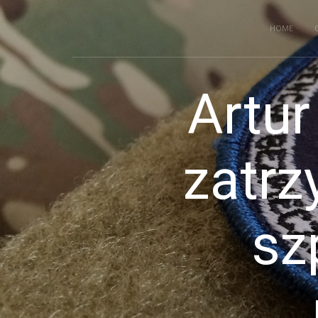
HOME
Artur
zatrz
sz