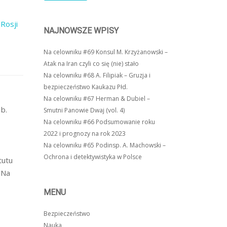
Rosji
NAJNOWSZE WPISY
Na celowniku #69 Konsul M. Krzyżanowski –
Atak na Iran czyli co się (nie) stało
Na celowniku #68 A. Filipiak – Gruzja i
bezpieczeństwo Kaukazu Płd.
Na celowniku #67 Herman & Dubiel –
b.
Smutni Panowie Dwaj (vol. 4)
Na celowniku #66 Podsumowanie roku
2022 i prognozy na rok 2023
Na celowniku #65 Podinsp. A. Machowski –
Ochrona i detektywistyka w Polsce
tutu
"Na
MENU
Bezpieczeństwo
Nauka