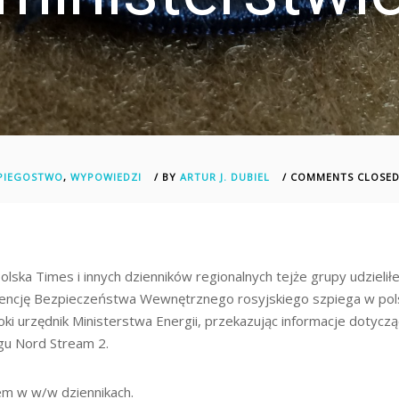
PIEGOSTWO
,
WYPOWIEDZI
/
BY
ARTUR J. DUBIEL
/ COMMENTS CLOSE
olska Times i innych dzienników regionalnych tejże grupy udzieli
encję Bezpieczeństwa Wewnętrznego rosyjskiego szpiega w pol
ki urzędnik Ministerstwa Energii, przekazując informacje dotycz
gu Nord Stream 2.
em w w/w dziennikach.