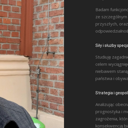
Badam funkcjon
ze szczególnym 
przyszłych, ora
odpowiedzialnoś
Siły i służby specj
Studiuję zagadni
celem wyciągnię
niebawem staną 
państwa i obywa
Strategia i geopol
Analizując obecn
prognostyka i m
zagrożenia, któr
konsekwencją bi