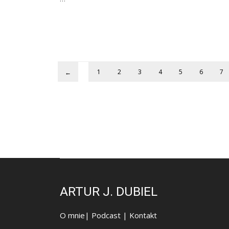
1
2
3
4
5
6
7
←
ARTUR J. DUBIEL
O mnie
|
Podcast
|
Kontakt