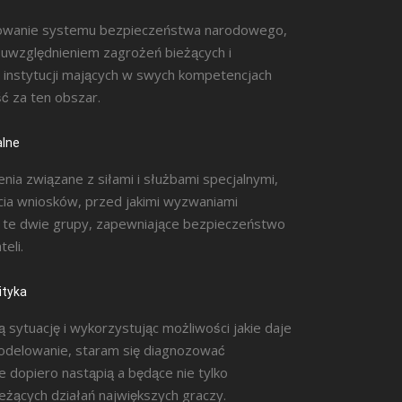
owanie systemu bezpieczeństwa narodowego,
uwzględnieniem zagrożeń bieżących i
z instytucji mających w swych kompetencjach
ć za ten obszar.
alne
enia związane z siłami i służbami specjalnymi,
cia wniosków, przed jakimi wyzwaniami
te dwie grupy, zapewniające bezpieczeństwo
teli.
ityka
ą sytuację i wykorzystując możliwości jakie daje
odelowanie, staram się diagnozować
e dopiero nastąpią a będące nie tylko
eżących działań największych graczy.