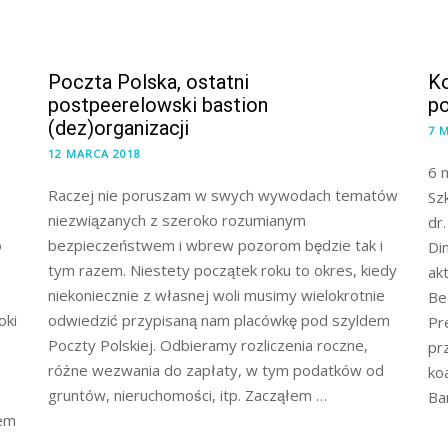
Poczta Polska, ostatni
Ko
postpeerelowski bastion
po
(dez)organizacji
7 
12 MARCA 2018
6 
Raczej nie poruszam w swych wywodach tematów
Sz
niezwiązanych z szeroko rozumianym
dr
o
bezpieczeństwem i wbrew pozorom będzie tak i
Di
tym razem. Niestety początek roku to okres, kiedy
ak
niekoniecznie z własnej woli musimy wielokrotnie
Be
oki
odwiedzić przypisaną nam placówkę pod szyldem
Pr
Poczty Polskiej. Odbieramy rozliczenia roczne,
pr
różne wezwania do zapłaty, w tym podatków od
ko
gruntów, nieruchomości, itp. Zacząłem …
Ba
iem