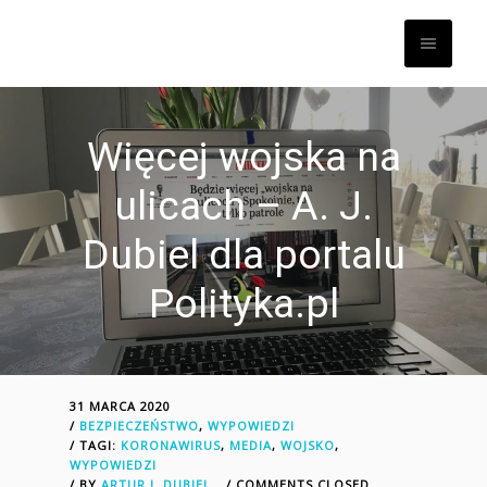
Więcej wojska na
ulicach – A. J.
Dubiel dla portalu
Polityka.pl
31 MARCA 2020
/
BEZPIECZEŃSTWO
,
WYPOWIEDZI
/ TAGI:
KORONAWIRUS
,
MEDIA
,
WOJSKO
,
WYPOWIEDZI
/
BY
ARTUR J. DUBIEL
/ COMMENTS CLOSED