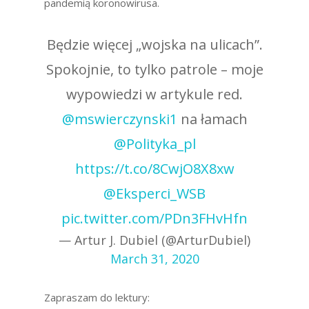
pandemią koronowirusa.
Będzie więcej „wojska na ulicach”.
Spokojnie, to tylko patrole – moje
wypowiedzi w artykule red.
@mswierczynski1
na łamach
@Polityka_pl
https://t.co/8CwjO8X8xw
@Eksperci_WSB
pic.twitter.com/PDn3FHvHfn
— Artur J. Dubiel (@ArturDubiel)
March 31, 2020
Zapraszam do lektury: