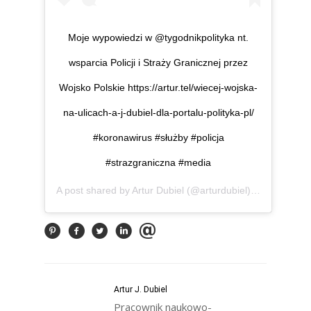
Moje wypowiedzi w @tygodnikpolityka nt.
wsparcia Policji i Straży Granicznej przez
Wojsko Polskie https://artur.tel/wiecej-wojska-
na-ulicach-a-j-dubiel-dla-portalu-polityka-pl/
#koronawirus #służby #policja
#strazgraniczna #media
A post shared by
Artur Dubiel
(@arturdubiel) on
Mar 31, 
Artur J. Dubiel
Pracownik naukowo-