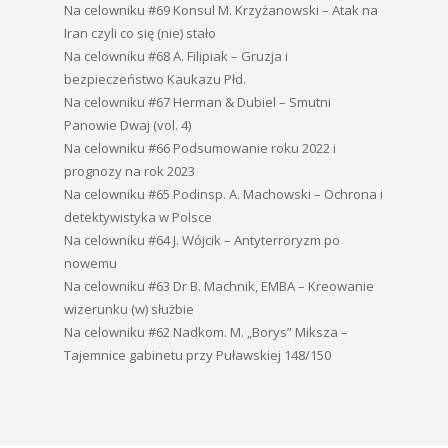
Na celowniku #69 Konsul M. Krzyżanowski – Atak na
Iran czyli co się (nie) stało
Na celowniku #68 A. Filipiak – Gruzja i
bezpieczeństwo Kaukazu Płd.
Na celowniku #67 Herman & Dubiel – Smutni
Panowie Dwaj (vol. 4)
Na celowniku #66 Podsumowanie roku 2022 i
prognozy na rok 2023
Na celowniku #65 Podinsp. A. Machowski – Ochrona i
detektywistyka w Polsce
Na celowniku #64 J. Wójcik – Antyterroryzm po
nowemu
Na celowniku #63 Dr B. Machnik, EMBA – Kreowanie
wizerunku (w) służbie
Na celowniku #62 Nadkom. M. „Borys” Miksza –
Tajemnice gabinetu przy Puławskiej 148/150