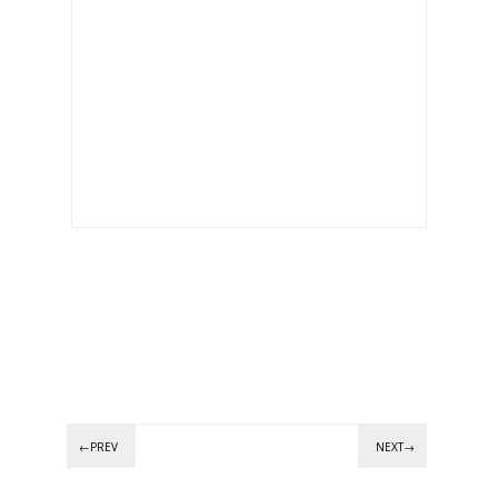
←PREV
NEXT→