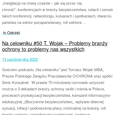
„Inwigilacja na miarę czasów – jak się przez nią
chronić”, konferencjach w branży bezpieczeństwa, celach i sensie
takich konferencji, networkingu, kuluarach i spotkaniach, otwarciu
państwa na sektor pozapaństwowy, roli sektora …
In Odcinki
Na celowniku #50 T. Wojak – Problemy branży
ochrony to problemy nas wszystkich
13 października 2022
Gościem podcastu „Na celowniku” jest Tomasz Wojak MBA,
Prezes Polskiego Związku Pracodawców OCHRONA oraz spółki
Seris Konsalnet. W prawie 70 minutowej rozmowie usłyszeć
można o 3 dekadach branży ochrony osób i mienia w Polsce,
procesach prywatyzacji bezpieczeństwa, kampanii informacyjno-
edukacyjnej „(Bez)cenne bezpieczeństwo„, wpływie obecnej
sytuacji, inflacji i podnoszenia płacy minimalnej na branżę, roli
branży ochrony i świadomości społecznej, zgubnym …