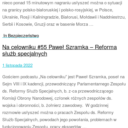
nieco ponad 15 minutowym nagraniu usłyszeć można o sytuacji
na granicy polsko-białoruskiej i polsko-rosyjskiej, w Polsce,
Ukrainie, Rosji i Kaliningradzie, Białorusi, Mołdawii i Naddniestrzu,
Serbii i Kosowie, Gruzji oraz w basenie Morza …
In Bezpieczeństwo
Na celowniku #55 Paweł Szramka – Reforma
służb specjalnych
1 listopada 2022
Gościem podcastu „Na celowniku” jest Paweł Szramka, poseł na
Sejm VIII i IX kadencji, przewodniczący Parlamentarnego Zespołu
ds. Reformy Służb Specjalnych, b. z-ca przewodniczącego
Komisji Obrony Narodowej, członek różnych zespołów ds.
wojska i obronności, b. żołnierz zawodowy. W godzinnej
rozmowie usłyszeć można o pracach Zespołu ds. Reformy
Służb Specjalnych, powodach jego powołania, problemach w
funkcjonowaniu Zespołu, pracy ekspertów …