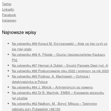
Twitter
LinkedIn
Facebook
Instagram
Najnowsze wpisy
Na celowniku #69 Konsul M. Krzyżanowski – Atak na Iran czyli co
się (nie) stało
Na celowniku #68 A. Filipiak – Gruzja i bezpieczeństwo Kaukazu
Płd.
Na celowniku #67 Herman & Dubiel – Smutni Panowie Dwaj (vol. 4)
Na celowniku #66 Podsumowanie roku 2022 i prognozy na rok 2023
Na celowniku #65 Podinsp. A. Machowski – Ochrona i
detektywistyka w Polsce
Na celowniku #64 J. Wójcik – Antyterroryzm po nowemu
Na celowniku #63 Dr B. Machnik, EMBA – Kreowanie wizerunku
(w) służbie
Na celowniku #62 Nadkom. M. „Borys” Miksza – Tajemnice
gabinetu przy Puławskiej 148/150