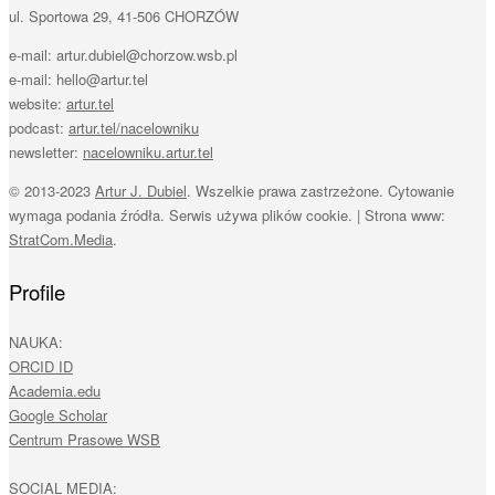
ul. Sportowa 29, 41-506 CHORZÓW
e-mail: artur.dubiel@chorzow.wsb.pl
e-mail: hello@artur.tel
website:
artur.tel
podcast:
artur.tel/nacelowniku
newsletter:
nacelowniku.artur.tel
© 2013-2023
Artur J. Dubiel
. Wszelkie prawa zastrzeżone. Cytowanie
wymaga podania źródła. Serwis używa plików cookie. | Strona www:
StratCom.Media
.
Profile
NAUKA:
ORCID ID
Academia.edu
Google Scholar
Centrum Prasowe WSB
SOCIAL MEDIA: