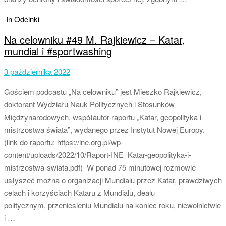
In Odcinki
Na celowniku #49 M. Rajkiewicz – Katar,
mundial i #sportwashing
3 października 2022
Gościem podcastu „Na celowniku” jest Mieszko Rajkiewicz,
doktorant Wydziału Nauk Politycznych i Stosunków
Międzynarodowych, współautor raportu „Katar, geopolityka i
mistrzostwa świata”, wydanego przez Instytut Nowej Europy.
(link do raportu: https://ine.org.pl/wp-
content/uploads/2022/10/Raport-INE_Katar-geopolityka-i-
mistrzostwa-swiata.pdf) W ponad 75 minutowej rozmowie
usłyszeć można o organizacji Mundialu przez Katar, prawdziwych
celach i korzyściach Kataru z Mundialu, dealu
politycznym, przeniesieniu Mundialu na koniec roku, niewolnictwie
i …