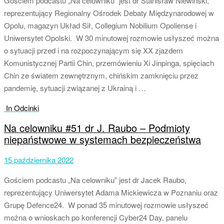
Gościem podcastu „Na celowniku” jest dr Stanisław Niewiński,
reprezentujący Regionalny Ośrodek Debaty Międzynarodowej w
Opolu, magazyn Układ Sił, Collegium Nobilium Opoliense i
Uniwersytet Opolski. W 30 minutowej rozmowie usłyszeć można
o sytuacji przed i na rozpoczynającym się XX zjazdem
Komunistycznej Partii Chin, przemówieniu Xi Jinpinga, spięciach
Chin ze światem zewnętrznym, chińskim zamknięciu przez
pandemię, sytuacji związanej z Ukrainą i …
In Odcinki
Na celowniku #51 dr J. Raubo – Podmioty
niepaństwowe w systemach bezpieczeństwa
15 października 2022
Gościem podcastu „Na celowniku” jest dr Jacek Raubo,
reprezentujący Uniwersytet Adama Mickiewicza w Poznaniu oraz
Grupę Defence24. W ponad 35 minutowej rozmowie usłyszeć
można o wnioskach po konferencji Cyber24 Day, panelu