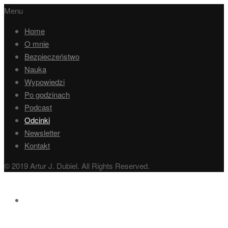
Menu
Home
O mnie
Bezpieczeństwo
Nauka
Wypowiedzi
Po godzinach
Podcast
Odcinki
Newsletter
Kontakt
© 2019 Artur J. Dubiel. All Rights Reserved.