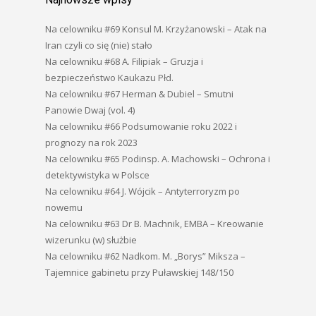
Na celowniku #69 Konsul M. Krzyżanowski – Atak na
Iran czyli co się (nie) stało
Na celowniku #68 A. Filipiak – Gruzja i
bezpieczeństwo Kaukazu Płd.
Na celowniku #67 Herman & Dubiel – Smutni
Panowie Dwaj (vol. 4)
Na celowniku #66 Podsumowanie roku 2022 i
prognozy na rok 2023
Na celowniku #65 Podinsp. A. Machowski – Ochrona i
detektywistyka w Polsce
Na celowniku #64 J. Wójcik – Antyterroryzm po
nowemu
Na celowniku #63 Dr B. Machnik, EMBA – Kreowanie
wizerunku (w) służbie
Na celowniku #62 Nadkom. M. „Borys” Miksza –
Tajemnice gabinetu przy Puławskiej 148/150