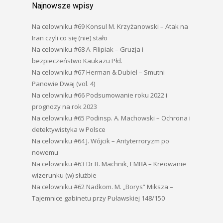
Najnowsze wpisy
Na celowniku #69 Konsul M. Krzyżanowski – Atak na
Iran czyli co się (nie) stało
Na celowniku #68 A. Filipiak – Gruzja i
bezpieczeństwo Kaukazu Płd.
Na celowniku #67 Herman & Dubiel – Smutni
Panowie Dwaj (vol. 4)
Na celowniku #66 Podsumowanie roku 2022 i
prognozy na rok 2023
Na celowniku #65 Podinsp. A. Machowski – Ochrona i
detektywistyka w Polsce
Na celowniku #64 J. Wójcik – Antyterroryzm po
nowemu
Na celowniku #63 Dr B. Machnik, EMBA – Kreowanie
wizerunku (w) służbie
Na celowniku #62 Nadkom. M. „Borys” Miksza –
Tajemnice gabinetu przy Puławskiej 148/150