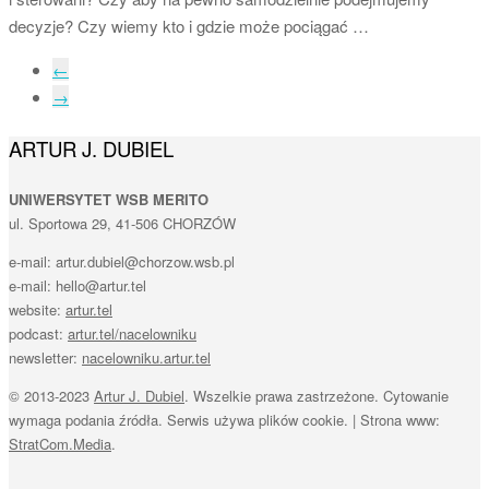
decyzje? Czy wiemy kto i gdzie może pociągać …
←
→
ARTUR J. DUBIEL
UNIWERSYTET WSB MERITO
ul. Sportowa 29, 41-506 CHORZÓW
e-mail: artur.dubiel@chorzow.wsb.pl
e-mail: hello@artur.tel
website:
artur.tel
podcast:
artur.tel/nacelowniku
newsletter:
nacelowniku.artur.tel
© 2013-2023
Artur J. Dubiel
. Wszelkie prawa zastrzeżone. Cytowanie
wymaga podania źródła. Serwis używa plików cookie. | Strona www:
StratCom.Media
.