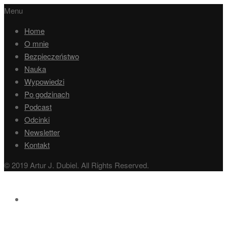
Menu
Home
O mnie
Bezpieczeństwo
Nauka
Wypowiedzi
Po godzinach
Podcast
Odcinki
Newsletter
Kontakt
© 2019 Artur J. Dubiel. All Rights Reserved.