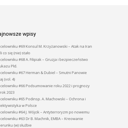
ajnowsze wpisy
celowniku #69 Konsul M. Krzyżanowski – Atak na Iran
li co się (nie) stało
celowniku #68 A. Filipiak – Gruzja i bezpieczeństwo
ukazu Płd.
 celowniku #67 Herman & Dubiel – Smutni Panowie
j (vol. 4)
 celowniku #66 Podsumowanie roku 2022 i prognozy
 rok 2023
 celowniku #65 Podinsp. A. Machowski – Ochrona i
tektywistyka w Polsce
 celowniku #64 J. Wójcik – Antyterroryzm po nowemu
 celowniku #63 Dr B. Machnik, EMBA – Kreowanie
erunku (w) służbie