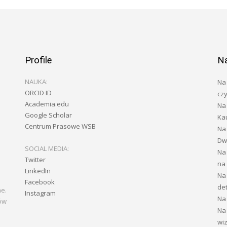
Profile
N
NAUKA:
Na 
ORCID ID
czy
Academia.edu
Na 
Google Scholar
Ka
Centrum Prasowe WSB
Na
Dwa
SOCIAL MEDIA:
Na
Twitter
na
LinkedIn
Na
Facebook
de
ne.
Instagram
Na
ów
Na
wiz