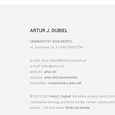
ARTUR J. DUBIEL
UNIWERSYTET WSB MERITO
ul. Sportowa 29, 41-506 CHORZÓW
e-mail: artur.dubiel@chorzow.wsb.pl
e-mail: hello@artur.tel
website:
artur.tel
podcast:
artur.tel/nacelowniku
newsletter:
nacelowniku.artur.tel
© 2013-2023
Artur J. Dubiel
. Wszelkie prawa zastrzeżo
Cytowanie wymaga podania źródła. Serwis używa plik
cookie. | Strona www:
StratCom.Media
.